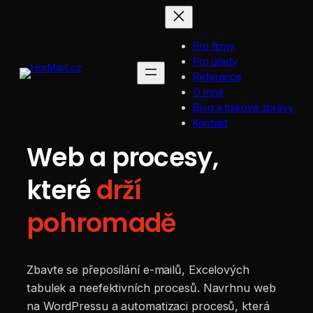
Přeskočit
na
obsah
Pro firmy
Pro úřady
Reference
O mně
Blog a tiskové zprávy
Kontakt
Web a procesy,
které
drží
pohromadě
Zbavte se přeposílání e-mailů, Excelových
tabulek a neefektivních procesů. Navrhnu web
na WordPressu a automatizaci procesů, která