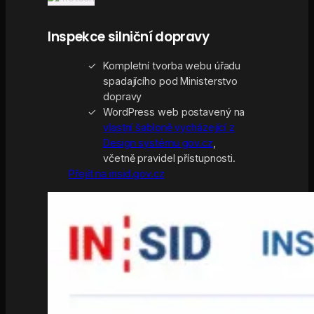
Inspekce silniční dopravy
Kompletní tvorba webu úřadu
spadajícího pod Ministerstvo
dopravy
WordPress web postavený na
vlastní šabloně vycházející z
Design systému gov.cz
,
včetně pravidel přístupnosti.
Přejít na insid.gov.cz