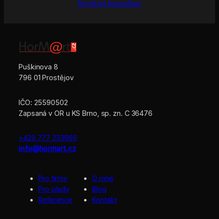
Domluvit konzultaci
Puškinova 8
796 01 Prostějov
IČO: 25590502
Zapsaná v OR u KS Brno, sp. zn. C 36476
+420 777 233966
info@hormart.cz
Pro firmy
O mně
Pro úřady
Blog
Reference
Kontakt