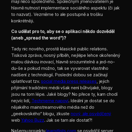
mají něco společného. Společným jmenovatelem je
hlavně nutnost implementace sociálního aspektu (či jak
to nazvat). Vezměme to ale postupně a trošku
konkrétněji.
Co udělat pro to, aby se o aplikaci někdo dozvěděl
(aneb „spread the word“)?
Tady nic nového, prostě klasické public relations.
Tisková zpráva, nosný příběh, nejlépe lehce okořeněný
malou dávkou inovací, hlavně srozumitelně a jed-no-
du-še a pokud možno, tak se vyvarovat vlastního
nadšení z technologií. Poslední dobou se začínají
uplatňovat tzv.
social media press releases
, jejich
přijímání tradičními médii však není bůhvíjaké, blogy
jsou na tom lépe. Jaké blogy? No přece ty, kam chodí
nejvíc lidí,
Techmeme napoví
. Ideální je dostat se do
nějakého mainstreamového média než do
„geekovského“ blogu, zkuste
nový, ale osvědčený
web
Yahoo Buzz
. Jak se tam ale dostat?!
Našemu projektu
learnitlists.com
se osvědčil server