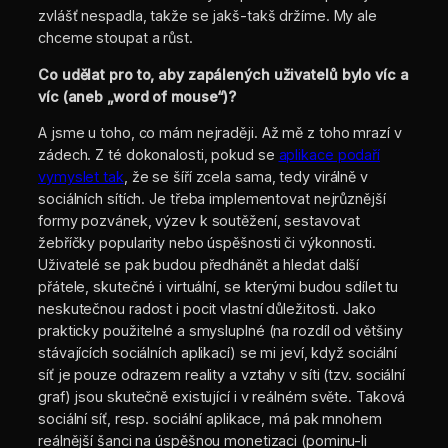
zvlášť nespadla, takže se jakš-takš držíme. My ale
chceme stoupat a růst.
Co udělat pro to, aby zapálených uživatelů bylo víc a
víc (aneb „word of mouse“)?
A jsme u toho, co mám nejraději. Až mě z toho mrazí v
zádech. Z té dokonalosti, pokud se
aplikace podaří
vymyslet tak
, že se šíří zcela sama, tedy virálně v
sociálních sítích. Je třeba implementovat nejrůznější
formy pozvánek, výzev k soutěžení, sestavovat
žebříčky popularity nebo úspěšnosti či výkonnosti.
Uživatelé se pak budou předhánět a hledat další
přátele, skutečné i virtuální, se kterými budou sdílet tu
neskutečnou radost i pocit vlastní důležitosti. Jako
prakticky použitelné a smysluplné (na rozdíl od většiny
stávajících sociálních aplikací) se mi jeví, když sociální
síť je pouze odrazem reality a vztahy v síti (tzv. sociální
graf) jsou skutečně existující i v reálném světe. Taková
sociální síť, resp. sociální aplikace, má pak mnohem
reálnější šanci na úspěšnou monetizaci (pominu-li