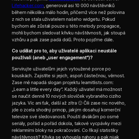
Lifehacker.com
, generoval asi 10 000 návštěvníků
během několika málo hodin, přičemž více než polovina
z nich se stala uživatelem našeho widgetu. Pokud
bychom ale zůstali pouze u této metody propagace,
mohli bychom sledovat křivku návštěvnosti, jak stoupá
vzhůru a pak zase padá dolů. Proto pojďme dále.
Co udělat pro to, aby uživatelé aplikaci neustále
používali (aneb „user engagement“)?
Servírujte uživatelům jejich vytoužené porce po
kouskách. Zajistíte si jejich, aspoň částečnou, věrnost.
Zase mě napadá slogan projektu learnitlists.com:
„Learn a little every day“. Každý uživatel má možnost
se naučit denně 10 nových slovíček vybraného cizího
jazyka. Víc ani ťuk, další až zítra 🙂 Čili zase nic nového,
jde o zcela shodný princip, jakým dosahují komerční
televize své sledovanosti. Pouští divákům po osmé
seriály, pořád a pořád dokola, takové vycpávky mezi
reklamními bloky na pokračování. Co říkají statistiky
návštěvnosti? Křivka se vyhoupla nahoru a pak nijak