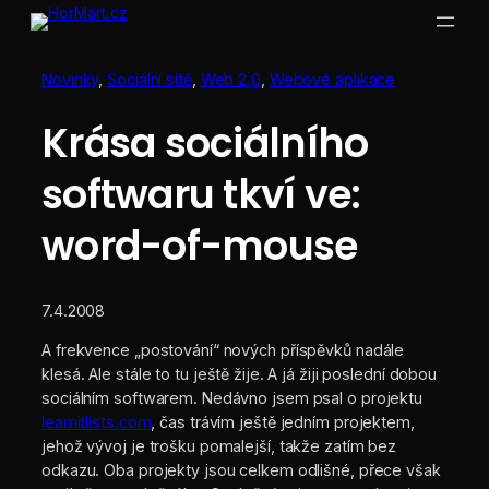
Přeskočit
na
obsah
Novinky
, 
Sociální sítě
, 
Web 2.0
, 
Webové aplikace
Krása sociálního
softwaru tkví ve:
word-of-mouse
7.4.2008
A frekvence „postování“ nových příspěvků nadále
klesá. Ale stále to tu ještě žije. A já žiji poslední dobou
sociálním softwarem. Nedávno jsem psal o projektu
learnitlists.com
, čas trávím ještě jedním projektem,
jehož vývoj je trošku pomalejší, takže zatím bez
odkazu. Oba projekty jsou celkem odlišné, přece však