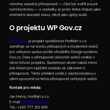
všechny aspekty přístupnosti — část lze ověřit pouze
ruční kontrolou — a výsledky je proto třeba chápat jako
orientační ukazatel stavu, nikoli jako úplný audit.
O projektu WP Gov.cz
WP Gov.cz
je projekt společnosti HorMart s.r.o.
zaměřuje se na tvorbu přístupných a moderních webů
pro veřejnou správu podle oficiálního Design systému
Gov.cz. Data o přístupnosti obecních webů vznikla v
rámci tohoto projektu. Společnost obcím nabízí mimo
jiné řešení pro zajištění souladu se zákonem o
přístupnosti. Tento přehled vznikl z vlastní iniciativy s
cílem upozornit na téma přístupnosti veřejných webů.
Kontakt pro média
:
Jan Horna, HorMart s.r.o.
E-mail:
info@hormart.cz
Tel.: +420 777 233 966