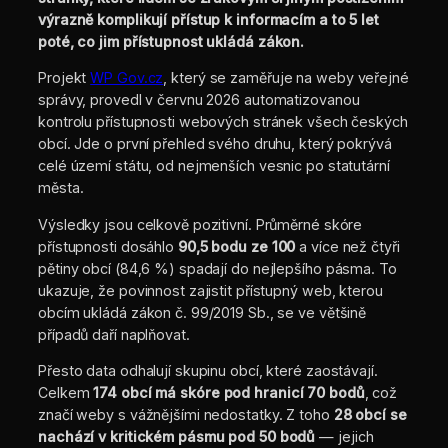
výrazně komplikují přístup k informacím a to 5 let
poté, co jim přístupnost ukládá zákon.
Projekt
WP Gov.cz
, který se zaměřuje na weby veřejné
správy, provedl v červnu 2026 automatizovanou
kontrolu přístupnosti webových stránek všech českých
obcí. Jde o první přehled svého druhu, který pokrývá
celé území státu, od nejmenších vesnic po statutární
města.
Výsledky jsou celkově pozitivní. Průměrné skóre
přístupnosti dosáhlo
90,5 bodu ze 100
a více než čtyři
pětiny obcí (84,6 %) spadají do nejlepšího pásma. To
ukazuje, že povinnost zajistit přístupný web, kterou
obcím ukládá zákon č. 99/2019 Sb., se ve většině
případů daří naplňovat.
Přesto data odhalují skupinu obcí, které zaostávají.
Celkem
174 obcí má skóre pod hranicí 70 bodů
, což
značí weby s vážnějšími nedostatky. Z toho
28 obcí se
nachází v kritickém pásmu pod 50 bodů
— jejich