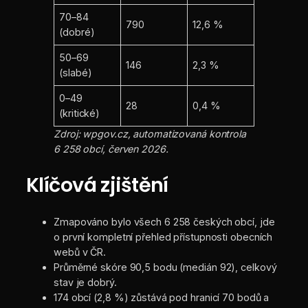
70–84
790
12,6 %
(dobré)
50–69
146
2,3 %
(slabé)
0–49
28
0,4 %
(kritické)
Zdroj: wpgov.cz, automatizovaná kontrola
6 258 obcí, červen 2026.
Klíčová zjištění
Zmapováno bylo všech 6 258 českých obcí, jde
o první kompletní přehled přístupnosti obecních
webů v ČR.
Průměrné skóre 90,5 bodu (medián 92), celkový
stav je dobrý.
174 obcí (2,8 %) zůstává pod hranicí 70 bodů a