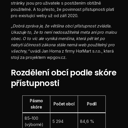
stránky jsou pro uživatele s postižením obtížně
použitelné. A to přesto, že povinnost přístupnosti platí
pro existující weby už od září 2020.
„Dobrá zpráva je, že většina obcí přístupnost zvládla.
Ukazuje to, že to není nedosažitelná meta ani pro malou
obec. O to víc ale vyniká menšina, která pět let po
nabytí účinnosti zákona stále nemá web použitelný pro
všechny,“
uvádí Jan Horna z firmy HorMart s.r.o., která
stojí za projektem wpgov.cz.
Rozdělení obcí podle skóre
přístupnosti
Pásmo
Počet obcí
Podíl
skóre
85–100
5 294
84,6 %
(výborné)