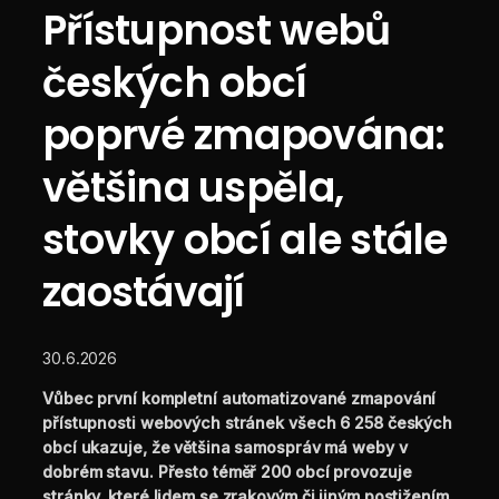
Přístupnost webů
českých obcí
poprvé zmapována:
většina uspěla,
stovky obcí ale stále
zaostávají
30.6.2026
Vůbec první kompletní automatizované zmapování
přístupnosti webových stránek všech 6 258 českých
obcí ukazuje, že většina samospráv má weby v
dobrém stavu. Přesto téměř 200 obcí provozuje
stránky, které lidem se zrakovým či jiným postižením