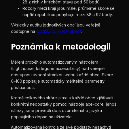
28 z nich v kritickém stavu pod 50 bodů.
Rozdíly mezi kraji jsou malé, průměrné skóre se
napříč republikou pohybuje mezi 88 a 92 body.
Výsledky auditu jednotlivých obcí jsou veřejně
dostupné na
wpgov.cz/overit-obec/
.
Poznámka k metodologii
Měření proběhlo automatizovaným nástrojem
(Lighthouse, kategorie accessibility) nad veřejně
dostupnou úvodní stránkou webu každé obce. Skóre
0–100 popisuje automaticky měřitelné parametry
přístupnosti.
Kromě celkového skóre jsme u každé obce zjišťovali
konkrétní nedostatky pomocí nástroje axe-core, jehož
nálezy jsme převedli do srozumitelného jazyka
popisujícího dopad na uživatele.
Automatizovaná kontrola ze své podstaty nezachytí