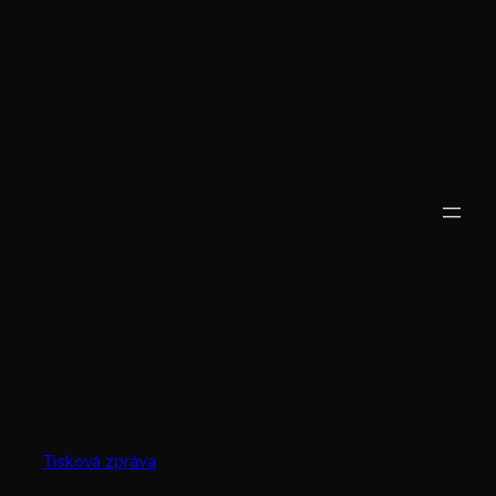
Přeskočit
na
obsah
Tisková zpráva