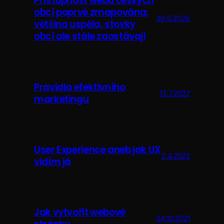
Přístupnost webů českých
obcí poprvé zmapována:
30.6.2026
většina uspěla, stovky
obcí ale stále zaostávají
Pravidla efektivního
13.7.2022
marketingu
User Experience aneb jak UX
2.4.2022
vidím já
Jak vytvořit webové
24.10.2021