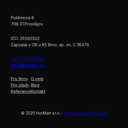
Puškinova 8
796 01 Prostějov
IČO: 25590502
Zapsaná v OR u KS Brno, sp. zn. C 36476
+420 777 233966
info@hormart.cz
Pro firmy
O mně
Pro úřady
Blog
Reference
Kontakt
© 2025 HorMart s.r.o.
·
Ochrana osobních údajů