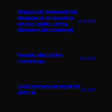
Přístupnost webů českých
obcí poprvé zmapována:
30.6.2026
většina uspěla, stovky
obcí ale stále zaostávají
Pravidla efektivního
13.7.2022
marketingu
User Experience aneb jak UX
2.4.2022
vidím já