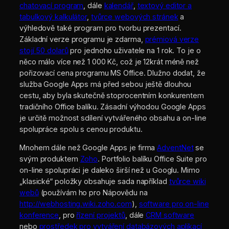
chatovací program
, dále
kalendář
,
textový editor a
tabulkový kalkulátor
,
tvůrce webových stránek
a
výhledově také program pro tvorbu prezentací.
Základní verze programu je zdarma,
prémiová verze
stojí 50 dolarů
pro jednoho uživatele na 1 rok. To je o
něco málo více než 1 000 Kč, což je 12krát méně než
pořizovací cena programu MS Office. Dlužno dodat, že
služba Google Apps má před sebou ještě dlouhou
cestu, aby byla skutečně stoprocentním konkurentem
tradičního Office balíku. Zásadní výhodou Google Apps
je určitě možnost sdílení vytvářeného obsahu a on-line
spolupráce spolu s cenou produktu.
Mnohem dále než Google Apps je firma
AdventNet
se
svým produktem
Zoho
. Portfolio balíku Office Suite pro
on-line spolupráci je daleko širší než u Googlu. Mimo
„klasické“ položky obsahuje sada například
tvůrce wiki
webů
(používám ho pro Nápovědu na
http://webhosting.wiki.zoho.com
),
software pro on-line
konference
, pro
řízení projektů
, dále
CRM software
nebo
prostředek pro vytváření databázových aplikací