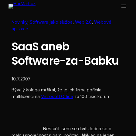
Přeskočit
na
obsah
Novinky
, 
Software jako služba
, 
Web 2.0
, 
Webové
aplikace
SaaS aneb
Software-za-Babku
10.7.2007
Bývalý kolega mi říkal, že jejich firma pořídila
multilicenci na
Microsoft Office
za 100 tisíc korun
Nestačil jsem se divit! Jedná se o
malou společnost s osmi počítači. Náklad na jeden