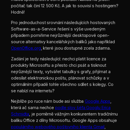
počítač tak činí 12 500 Kč. A jak to souvisí s hostingem?
Hodně!
Pro jednoduchost srovnání následujících hostovaných
Software-as-a-Service řešení s výše uvedeným
případem pomiňme nejrůznější desktopové open-
source alternativy kancelářských balíků jako například
OpenOffice.org
, které jsou dostupné zcela zdarma.
Zadání je tedy následující: nechci platit licence za
produkty Microsoftu a přesto chci psát a tisknout
nejrůznější texty, vytvářet tabulky s grafy, přijímat a
odesílat elektronickou poštu, plánovat schůzky a v
optimálním případě tohle všechno sdílet s kolegy. Co
se nabízí na internetu?
Nejblíže po ruce nám bude asi služba
Google Apps
,
která ač sama nechce
podle slov šéfa Googlu Erica
Schmidta
, je poměrně vážným konkurentem tradičnímu
balíku Office z dílny Microsoftu. Google Apps obsahuje
populárního webového poštovního klienta Gmail
,