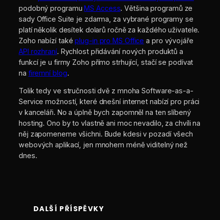
podobný programu
MS Access
. Většina programů ze
sady Office Suite je zdarma, za vybrané programy se
platí několik desítek dolarů ročně za každého uživatele.
Zoho nabízí také
plug-in pro MS Office
a pro vývojáře
API rozhraní
. Rychlost přidávání nových produktů a
funkcí je u firmy Zoho přímo strhující, stačí se podívat
na
firemní blog
.
Tolik tedy ve stručnosti dvě z mnoha Software-as-a-
Service možností, které dnešní internet nabízí pro práci
v kanceláři. No a úplně bych zapomněl na ten slíbený
hosting. Ono by to vlastně ani moc nevadilo, za chvíli na
něj zapomeneme všichni. Bude kdesi v pozadí všech
webových aplikací, jen mnohem méně viditelný než
dnes.
DALŠÍ PŘÍSPĚVKY