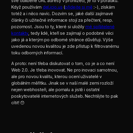
své oblíbené URL adresy v prohlížeči, je to v pořádku.
Když používám
del.icio.us
(
přidejte si mě
:-), získám
totéž a i něco navíc. Dozvím se, jaké další zajímavé
články či užitečné informace stojí za přečtení, resp.
pozornost. Jsou to ty, které si uložily
mé spřátelené
kontakty
, tedy lidé, kteří se zajímají o podobné věci
jako já a kterým po odborné stránce důvěřuji. Výše
uvedenou novou kvalitou je zde přístup k filtrovanému
toku odborných informací.
A proto: není třeba diskutovat o tom, co je a co není
Web 2.0. Je třeba inovovat. Ne pro inovaci samotnou,
ale pro novou kvalitu, kterou ocení uživatelé v
globálním měřítku. Jinak se v naší malé zemi rozloží
nejen webhosteři, ale pomalu a jistě i ostatní
poskytovatelé internetových služeb. Nechtějte to pak
cítit! 😯