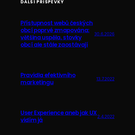
DALŠÍ PŘÍSPĚVKY
Přístupnost webů českých
obcí poprvé zmapována:
30.6.2026
většina uspěla, stovky
obcí ale stále zaostávají
Pravidla efektivního
13.7.2022
marketingu
User Experience aneb jak UX
2.4.2022
vidím já