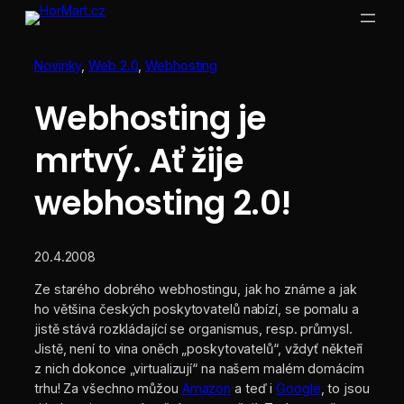
Přeskočit
na
obsah
Novinky
, 
Web 2.0
, 
Webhosting
Webhosting je
mrtvý. Ať žije
webhosting 2.0!
20.4.2008
Ze starého dobrého webhostingu, jak ho známe a jak
ho většina českých poskytovatelů nabízí, se pomalu a
jistě stává rozkládající se organismus, resp. průmysl.
Jistě, není to vina oněch „poskytovatelů“, vždyť někteří
z nich dokonce „virtualizují“ na našem malém domácím
trhu! Za všechno můžou
Amazon
a teď i
Google
, to jsou