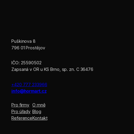
Puškinova 8
796 01 Prostějov
IČO: 25590502
Zapsaná v OR u KS Brno, sp. zn. C 36476
+420 777 233966
info@hormart.cz
Pro firmy
O mně
Pro úřady
Blog
Reference
Kontakt