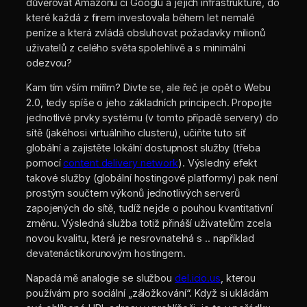
důvěřovat Amazonu či Googlu a jejich infrastruktuře, do
které každá z firem investovala během let nemalé
peníze a která zvládá obsluhovat požadavky milionů
uživatelů z celého světa spolehlivě a s minimální
odezvou?
Kam tím vším mířím? Divte se, ale řeč je opět o Webu
2.0, tedy spíše o jeho základních principech. Propojte
jednotlivé prvky systému (v tomto případě servery) do
sítě (jakéhosi virtuálního clusteru), učiňte tuto síť
globální a zajistěte lokální dostupnost služby (třeba
pomocí
content delivery network
). Výsledný efekt
takové služby (globální hostingové platformy) pak není
prostým součtem výkonů jednotlivých serverů
zapojených do sítě, tudíž nejde o pouhou kvantitativní
změnu. Výsledná služba totiž přináší uživatelům zcela
novou kvalitu, která je nesrovnatelná s .. například
devatenáctikorunovým hostingem.
Napadá mě analogie se službou
del.icio.us
, kterou
používám pro sociální „záložkování“. Když si ukládám