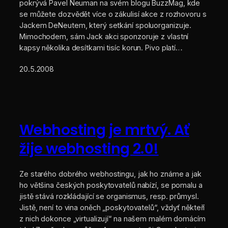
pokrývá Pavel Neuman na svém blogu BuzzMag, kde
se můžete dozvědět více o zákulisí akce z rozhovoru s
Jackem DeNeutem, který setkání spoluorganizuje.
Mimochodem, sám Jack akci sponzoruje z vlastní
kapsy několika desítkami tisíc korun. Pivo platí…
20.5.2008
Webhosting je mrtvý. Ať
žije webhosting 2.0!
Ze starého dobrého webhostingu, jak ho známe a jak
ho většina českých poskytovatelů nabízí, se pomalu a
jistě stává rozkládající se organismus, resp. průmysl.
Jistě, není to vina oněch „poskytovatelů“, vždyť někteří
z nich dokonce „virtualizují“ na našem malém domácím