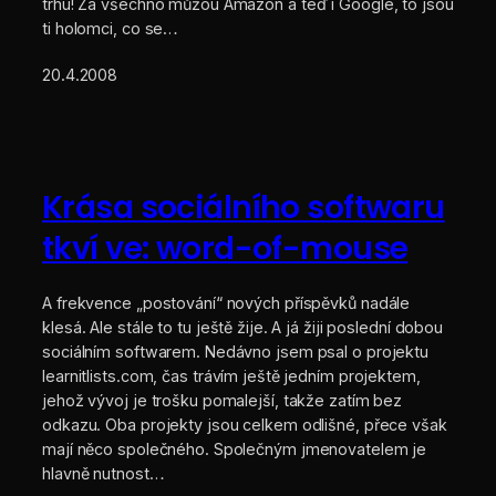
trhu! Za všechno můžou Amazon a teď i Google, to jsou
ti holomci, co se…
20.4.2008
Krása sociálního softwaru
tkví ve: word-of-mouse
A frekvence „postování“ nových příspěvků nadále
klesá. Ale stále to tu ještě žije. A já žiji poslední dobou
sociálním softwarem. Nedávno jsem psal o projektu
learnitlists.com, čas trávím ještě jedním projektem,
jehož vývoj je trošku pomalejší, takže zatím bez
odkazu. Oba projekty jsou celkem odlišné, přece však
mají něco společného. Společným jmenovatelem je
hlavně nutnost…