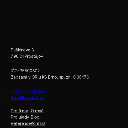
Puškinova 8
796 01 Prostějov
IČO: 25590502
Zapsaná v OR u KS Brno, sp. zn. C 36476
+420 777 233966
info@hormart.cz
Pro firmy
O mně
Pro úřady
Blog
Reference
Kontakt