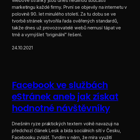
Webové stránky jsou dnes nedílnou součástí
marketingu každé firmy. První se objevily na internetu v
polovině 90. let minulého století. Za tu dobu se ve
tvorbě stránek vytvořila řada ověřených standardů,
takže dnes už provozovatelé webů nemusí tápat ve
tmě a vymýšlet “originální” řešení.
24.10.2021
Facebook ve službách
eStránek aneb jak získat
hodnotné návštěvníky
Dnešním ryze praktických textem volně navazuji na
předchozí článek Lesk a bída sociálních sítí v Česku,
Facebooku zvlášť. Tvrdím v něm, že míra využití