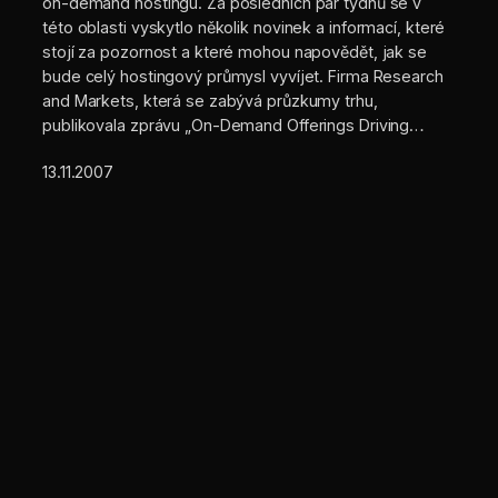
on-demand hostingu. Za posledních pár týdnů se v
této oblasti vyskytlo několik novinek a informací, které
stojí za pozornost a které mohou napovědět, jak se
bude celý hostingový průmysl vyvíjet. Firma Research
and Markets, která se zabývá průzkumy trhu,
publikovala zprávu „On-Demand Offerings Driving…
13.11.2007